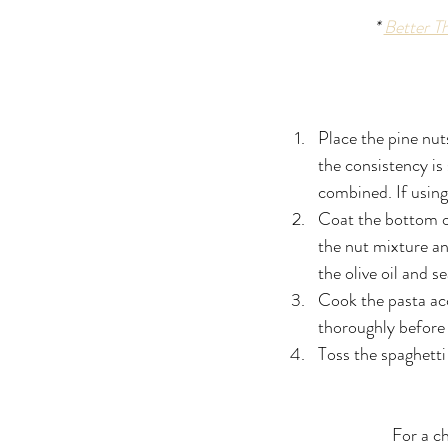
* 
Better T
Place the pine nut
the consistency is
combined. If using
Coat the bottom o
the nut mixture an
the olive oil and se
Cook the pasta acc
thoroughly before t
Toss the spaghetti
For a ch