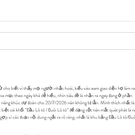
Jicama Hash Browns
Choco
ử cho biết vì thấy mọi người nhắc hoài, kiểu vào xem giao diện họ làm ra
ia mục theo ngày khá dễ hiểu, nhìn tiêu đề là nhận ra ngay đang ở phần 
iêng khúc dự đoán cho 20/7/2026 nên không bị lẫn. Mình thích nhất là
 biệt cái khối “Đầu Lô tô / Đuôi Lô tô” để dạng cột nên mắt quét phát là 
p vì các đoạn nội dung ngắt ra rõ ràng, nhất là khu bảng Đầu Lô tô/Đuô