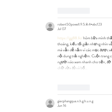
Like
Reply
robert50powell.9.5.8.4+abc123
Jul 07
https://gg88.llc/
 hôm bữa mình thấy
thoáng, kiểu tối giản nhưng nhìn v
mà vẫn dễ nắm vì các mục được xếp 
nội dung trải nghiệm. Cuộn trang c
người vào xem nhanh cho tiện, đỡ 
chữ vừa đủ và bố…
Like
Reply
giecphangqua.n.h.g.h.u.n.g
Jun 16