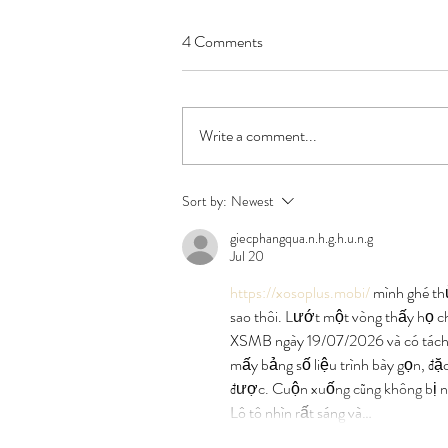
4 Comments
Write a comment...
"Stone Age" Nut & Seed Bread
Sort by:
Newest
giecphangqua.n.h.g.h.u.n.g
Jul 20
https://xosoplus.mobi/
 mình ghé th
sao thôi. Lướt một vòng thấy họ ch
XSMB ngày 19/07/2026 và có tách r
mấy bảng số liệu trình bày gọn, đặc
được. Cuộn xuống cũng không bị ngợ
Lô tô nhìn rất sáng và…