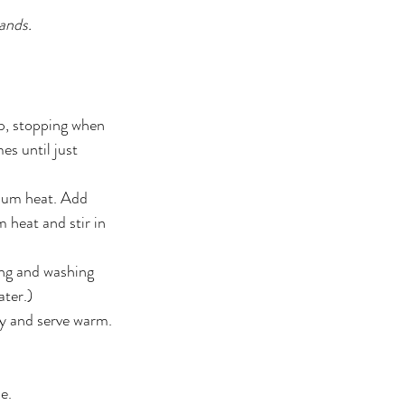
ands.
op, stopping when 
es until just 
ium heat. Add 
 heat and stir in 
ing and washing 
ater.)
ey and serve warm.
e. 