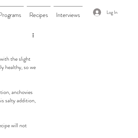
Log In
Programs
Recipes
Interviews
ith the slight 
ly healthy, so we 
tion, anchovies 
s salty addition, 
ipe will not 