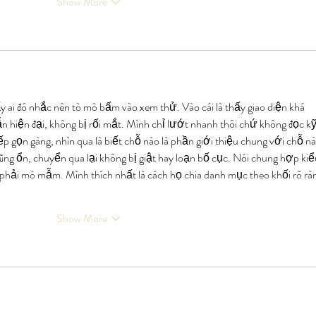
Show More
 ai đó nhắc nên tò mò bấm vào xem thử. Vào cái là thấy giao diện khá 
ẫn hiện đại, không bị rối mắt. Mình chỉ lướt nhanh thôi chứ không đọc kỹ
gọn gàng, nhìn qua là biết chỗ nào là phần giới thiệu chung với chỗ nào
ũng ổn, chuyển qua lại không bị giật hay loạn bố cục. Nói chung hợp kiể
phải mò mẫm. Mình thích nhất là cách họ chia danh mục theo khối rõ ràn
Show More