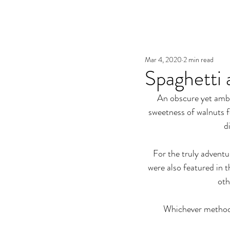
Mar 4, 2020
2 min read
Spaghetti 
An obscure yet ambro
sweetness of walnuts fo
d
For the truly adventu
were also featured in t
oth
Whichever method y