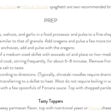
han Pasta
 or 
Miracle Noodle
 spaghetti are two recommended br
PREP
s, walnuts, and garlic in a food processor and pulse to a fine ch
 similar to that of granola. Add oregano and pulse a few more tim
 anchovies, add and pulse with the oregano. 
f a medium sized skillet with avocado oil and place on low-med
d cook, stirring frequently, for about 6-8 minutes. Remove from
a salt to taste.
ording to directions. (Typically, shirataki noodles require drain
ransferring to a skillet to heat. Most do not require boiling in w
 with a few spoonfuls of Foriana sauce. Top with chopped parsl
Tasty Toppers
eesy parmesan flavor, top with nutritional yeast or 
Parma
 chees