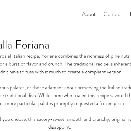
About
Contact
alla Foriana
sial Italian recipe, Foriana combines the richness of pine nuts w
r a burst of flavor and crunch. The traditional recipe is inherent
idn't have to fuss with it much to create a compliant version.
rous palates, or those adamant about preserving the Italian tradi
he traditional dish. While some who trialed this recipe savored thi
er more particular palates promptly requested a frozen pizza. 
ou choose, this savory-sweet, smooth and crunchy, original rec
disappoint.